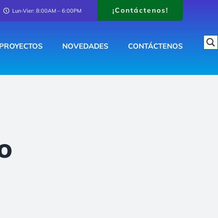
¡Contáctenos!
Lun-Vier: 8:00AM – 6:00PM
PROYECTOS
NOVEDADES
CONTÁCTENOS
o