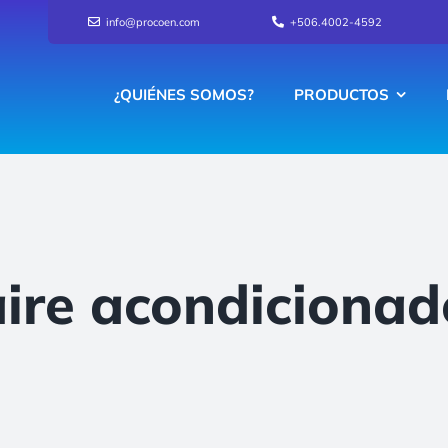
info@procoen.com
+506.4002-4592
¿QUIÉNES SOMOS?
PRODUCTOS
aire acondicionad