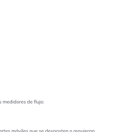
s medidores de flujo:
artes móviles que se desgasten o requieran