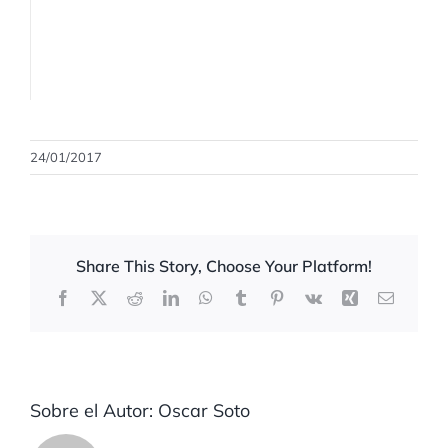
24/01/2017
Share This Story, Choose Your Platform!
Facebook
X
Reddit
LinkedIn
WhatsApp
Tumblr
Pinterest
Vk
Xing
Correo
electrón
Sobre el Autor:
Oscar Soto