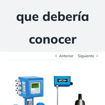
que debería
conocer
Anterior
Siguiente
Ver
imagen
más
grande