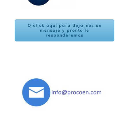
O click aquí para dejarnos un
mensaje y pronto le
responderemos