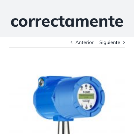
correctamente
Anterior
Siguiente
Ver
imagen
más
grande