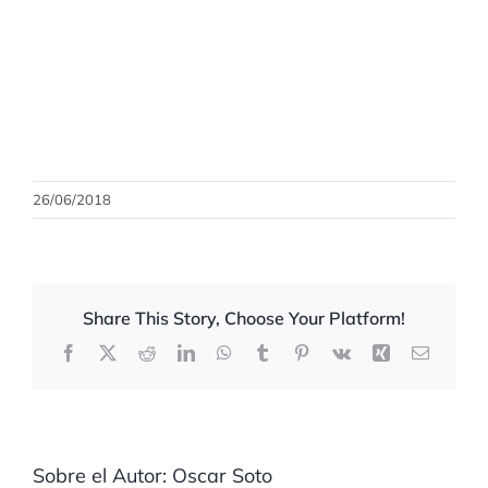
26/06/2018
Share This Story, Choose Your Platform!
Facebook
X
Reddit
LinkedIn
WhatsApp
Tumblr
Pinterest
Vk
Xing
Correo
electrón
Sobre el Autor:
Oscar Soto