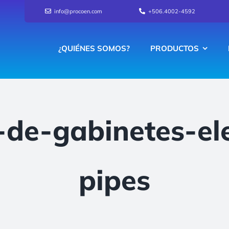
info@procoen.com
+506.4002-4592
¿QUIÉNES SOMOS?
PRODUCTOS
-de-gabinetes-ele
pipes