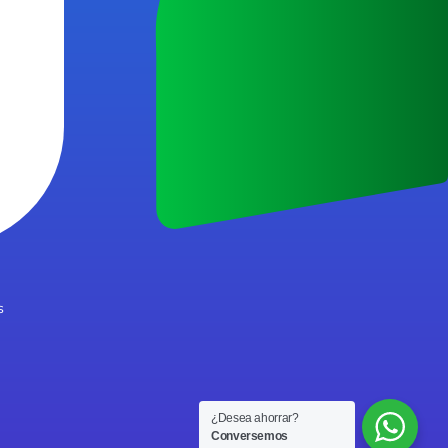
s
¿Desea ahorrar?
Conversemos