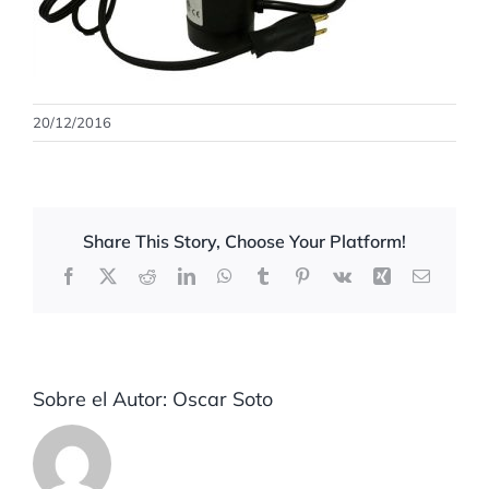
20/12/2016
Share This Story, Choose Your Platform!
Facebook
X
Reddit
LinkedIn
WhatsApp
Tumblr
Pinterest
Vk
Xing
Correo
electrón
Sobre el Autor:
Oscar Soto