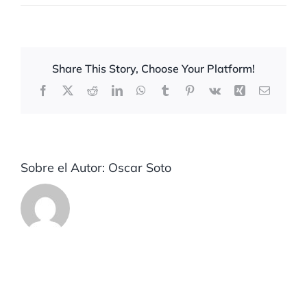
Share This Story, Choose Your Platform!
Facebook
X
Reddit
LinkedIn
WhatsApp
Tumblr
Pinterest
Vk
Xing
Correo
electrón
Sobre el Autor:
Oscar Soto