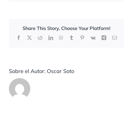
Share This Story, Choose Your Platform!
Facebook
X
Reddit
LinkedIn
WhatsApp
Tumblr
Pinterest
Vk
Xing
Correo
electrón
Sobre el Autor:
Oscar Soto