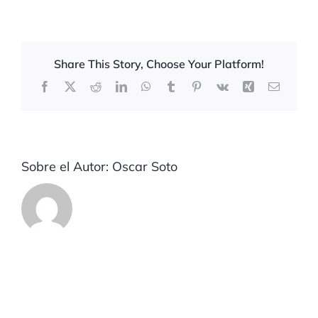
Share This Story, Choose Your Platform!
Facebook
X
Reddit
LinkedIn
WhatsApp
Tumblr
Pinterest
Vk
Xing
Correo
electrón
Sobre el Autor:
Oscar Soto