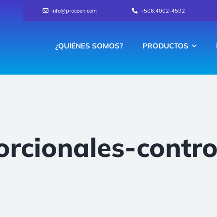
info@procoen.com
+506.4002-4592
¿QUIÉNES SOMOS?
PRODUCTOS
orcionales-contro