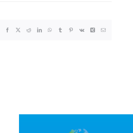
Facebook
X
Reddit
LinkedIn
WhatsApp
Tumblr
Pinterest
Vk
Xing
Correo
electrónico