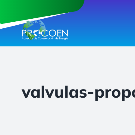
Saltar
al
contenido
valvulas-prop