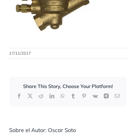
17/11/2017
Share This Story, Choose Your Platform!
Facebook
X
Reddit
LinkedIn
WhatsApp
Tumblr
Pinterest
Vk
Xing
Correo
electrón
Sobre el Autor:
Oscar Soto