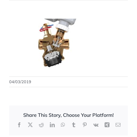
04/03/2019
Share This Story, Choose Your Platform!
Facebook
X
Reddit
LinkedIn
WhatsApp
Tumblr
Pinterest
Vk
Xing
Correo
electrón