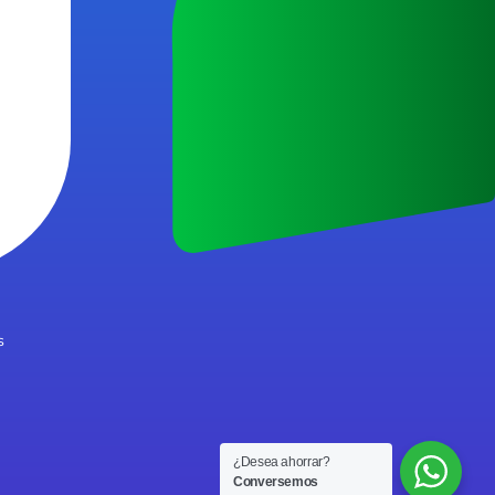
s
¿Desea ahorrar?
Conversemos