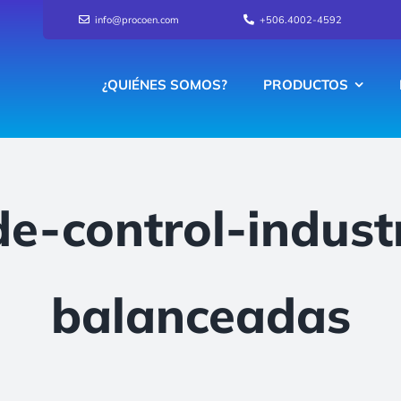
info@procoen.com
+506.4002-4592
¿QUIÉNES SOMOS?
PRODUCTOS
de-control-industr
balanceadas