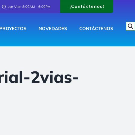
¡Contáctenos!
Lun-Vier: 8:00AM – 6:00PM
PROYECTOS
NOVEDADES
CONTÁCTENOS
ial-2vias-