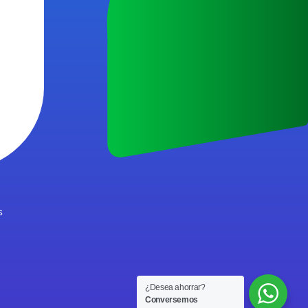
s
¿Desea ahorrar?
Conversemos