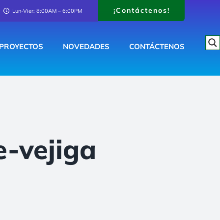
¡Contáctenos!
Lun-Vier: 8:00AM – 6:00PM
PROYECTOS
NOVEDADES
CONTÁCTENOS
-vejiga