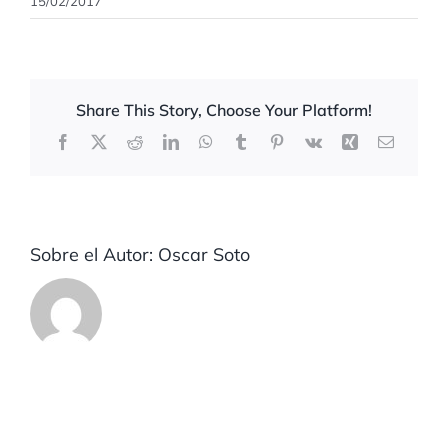
15/02/2017
Share This Story, Choose Your Platform!
Facebook
X
Reddit
LinkedIn
WhatsApp
Tumblr
Pinterest
Vk
Xing
Correo
electrón
Sobre el Autor:
Oscar Soto