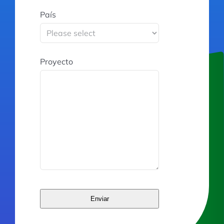
País
Proyecto
Enviar
This