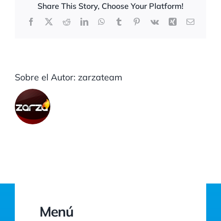
Share This Story, Choose Your Platform!
Facebook
X
Reddit
LinkedIn
WhatsApp
Tumblr
Pinterest
Vk
Xing
Correo
electrón
Sobre el Autor:
zarzateam
Menú