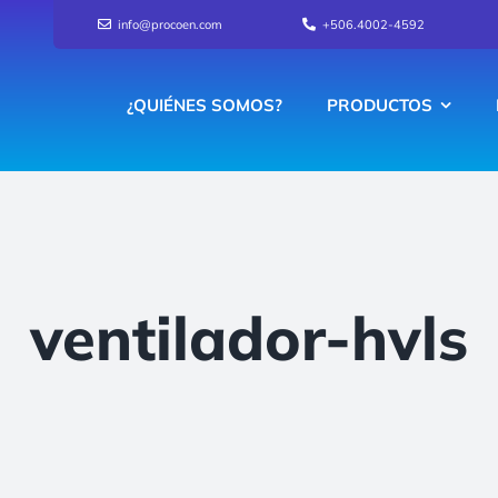
info@procoen.com
+506.4002-4592
¿QUIÉNES SOMOS?
PRODUCTOS
ventilador-hvls