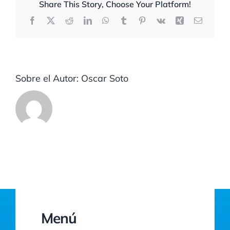
Share This Story, Choose Your Platform!
Facebook
X
Reddit
LinkedIn
WhatsApp
Tumblr
Pinterest
Vk
Xing
Correo
electrón
Sobre el Autor:
Oscar Soto
Menú