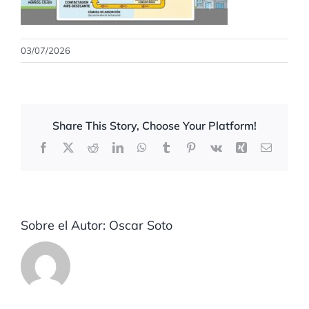
03/07/2026
Share This Story, Choose Your Platform!
Facebook
X
Reddit
LinkedIn
WhatsApp
Tumblr
Pinterest
Vk
Xing
Correo
electrón
Sobre el Autor:
Oscar Soto