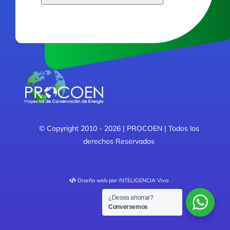
This
field
should
be
left
blank
© Copyright 2010 - 2026 | PROCOEN | Todos los
derechos Reservados
Diseño web
por iNTELIGENCIA Viva
¿Desea ahorrar?
Conversemos