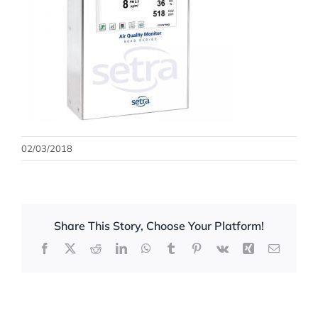
02/03/2018
Share This Story, Choose Your Platform!
Facebook
X
Reddit
LinkedIn
WhatsApp
Tumblr
Pinterest
Vk
Xing
Correo
electrón