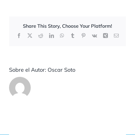
Share This Story, Choose Your Platform!
Facebook
X
Reddit
LinkedIn
WhatsApp
Tumblr
Pinterest
Vk
Xing
Correo
electrón
Sobre el Autor:
Oscar Soto