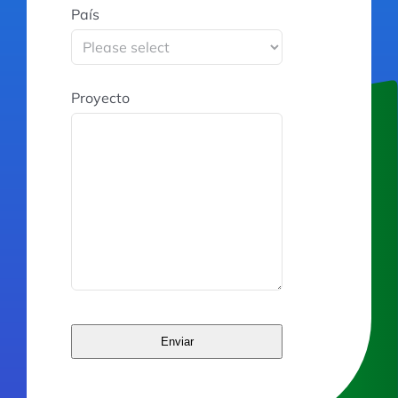
País
Proyecto
Enviar
This