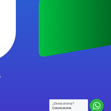
s
¿Desea ahorrar?
Conversemos