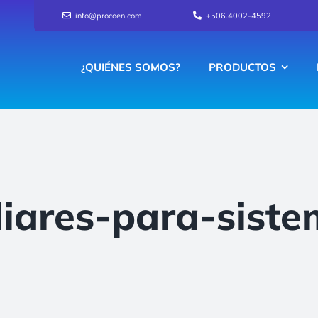
info@procoen.com
+506.4002-4592
¿QUIÉNES SOMOS?
PRODUCTOS
liares-para-sist