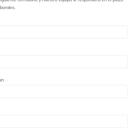
aborales.
ón