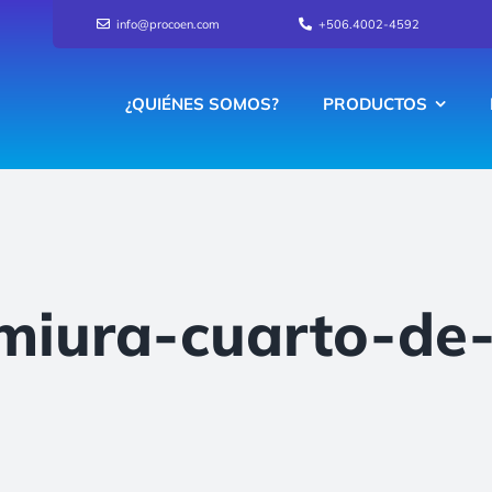
info@procoen.com
+506.4002-4592
¿QUIÉNES SOMOS?
PRODUCTOS
-miura-cuarto-de