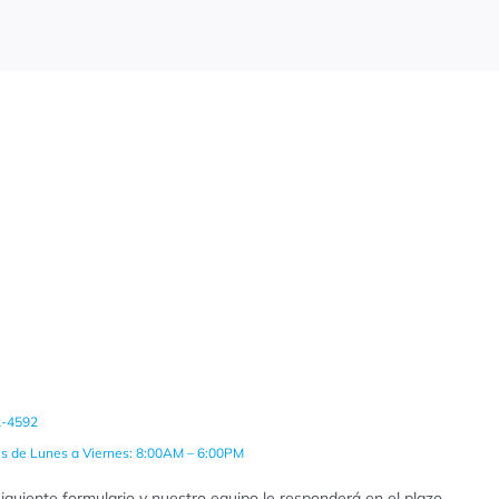
2-4592
es de Lunes a Viernes: 8:00AM – 6:00PM
iguiente formulario y nuestro equipo le responderá en el plazo