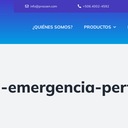
info@procoen.com
+506.4002-4592
¿QUIÉNES SOMOS?
PRODUCTOS
-emergencia-perf