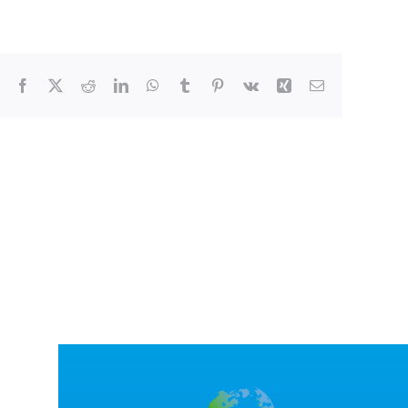
Facebook
X
Reddit
LinkedIn
WhatsApp
Tumblr
Pinterest
Vk
Xing
Correo
electrónico