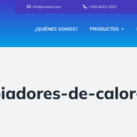
info@procoen.com
+506.4002-4592
¿QUIÉNES SOMOS?
PRODUCTOS
iadores-de-calo