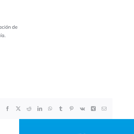
ación de
ía.
Facebook
X
Reddit
LinkedIn
WhatsApp
Tumblr
Pinterest
Vk
Xing
Correo
electrónico