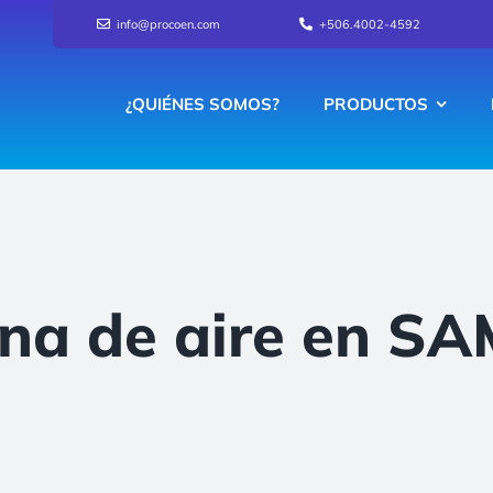
info@procoen.com
+506.4002-4592
¿QUIÉNES SOMOS?
PRODUCTOS
ina de aire en S