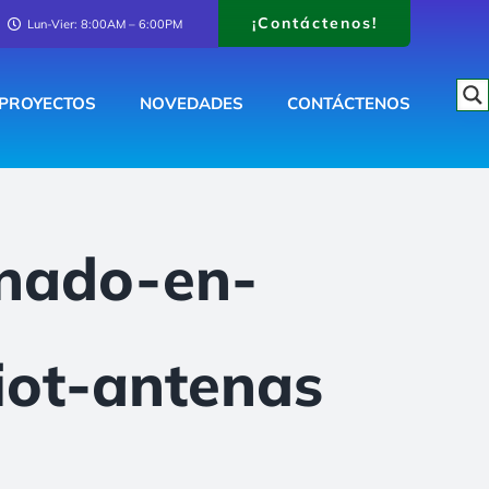
¡Contáctenos!
Lun-Vier: 8:00AM – 6:00PM
PROYECTOS
NOVEDADES
CONTÁCTENOS
onado-en-
iot-antenas