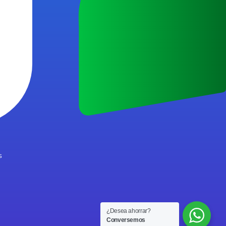
s
¿Desea ahorrar?
Conversemos