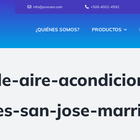
info@procoen.com
+506.4002-4592
¿QUIÉNES SOMOS?
PRODUCTOS
de-aire-acondici
es-san-jose-marr