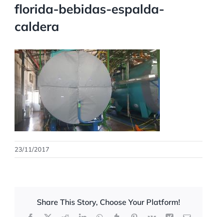
florida-bebidas-espalda-
caldera
23/11/2017
Share This Story, Choose Your Platform!
Facebook
X
Reddit
LinkedIn
WhatsApp
Tumblr
Pinterest
Vk
Xing
Correo