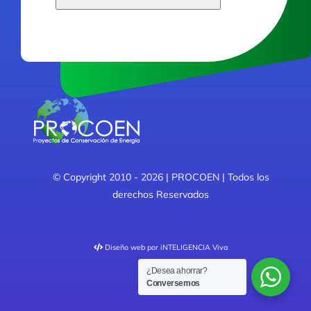
This
field
should
be
left
blank
© Copyright 2010 - 2026 | PROCOEN | Todos los
derechos Reservados
Diseño web
por iNTELIGENCIA Viva
¿Desea ahorrar?
Conversemos