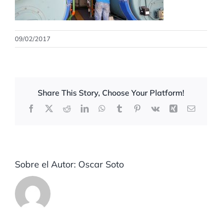
09/02/2017
Share This Story, Choose Your Platform!
Facebook
X
Reddit
LinkedIn
WhatsApp
Tumblr
Pinterest
Vk
Xing
Correo
electrón
Sobre el Autor:
Oscar Soto