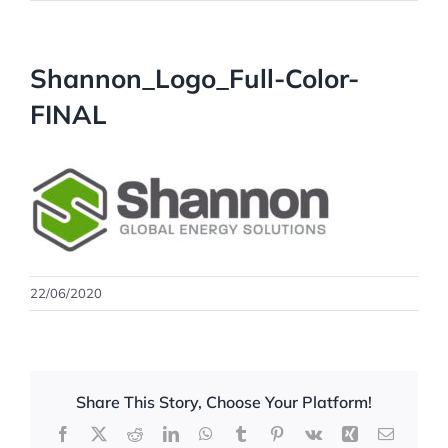
Shannon_Logo_Full-Color-
FINAL
22/06/2020
Share This Story, Choose Your Platform!
Facebook
X
Reddit
LinkedIn
WhatsApp
Tumblr
Pinterest
Vk
Xing
Correo