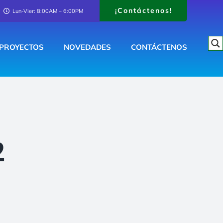
¡Contáctenos!
Lun-Vier: 8:00AM – 6:00PM
PROYECTOS
NOVEDADES
CONTÁCTENOS
2