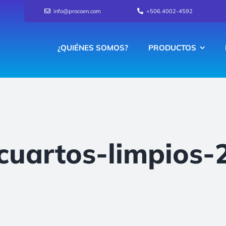
info@procoen.com
+506.4002-4592
¿QUIÉNES SOMOS?
PRODUCTOS
cuartos-limpios-