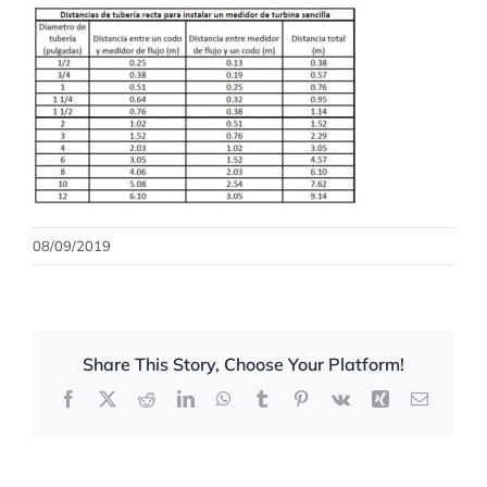
08/09/2019
Share This Story, Choose Your Platform!
Facebook
X
Reddit
LinkedIn
WhatsApp
Tumblr
Pinterest
Vk
Xing
Correo
electrón