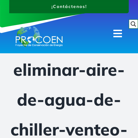
Saltar
¡Contáctenos!
al
contenido
Togg
Navi
¿Quiénes somos?
eliminar-aire-
Productos
Proyectos
Novedades
de-agua-de-
Contáctenos
chiller-venteo-