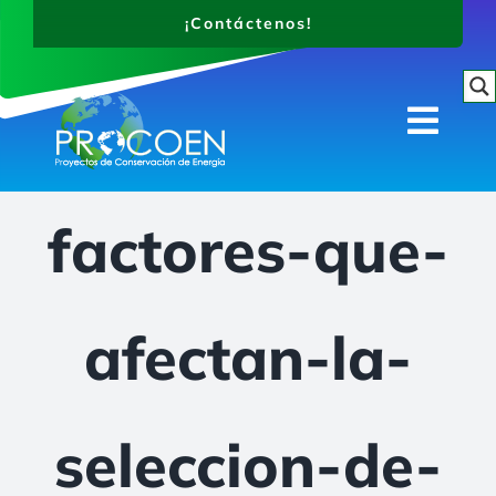
Saltar
¡Contáctenos!
al
contenido
Togg
Navi
¿Quiénes somos?
factores-que-
Productos
Proyectos
Novedades
afectan-la-
Contáctenos
seleccion-de-