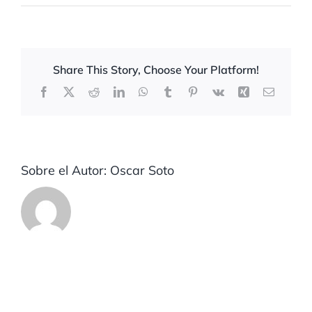
Share This Story, Choose Your Platform!
Facebook
X
Reddit
LinkedIn
WhatsApp
Tumblr
Pinterest
Vk
Xing
Correo
electrón
Sobre el Autor:
Oscar Soto