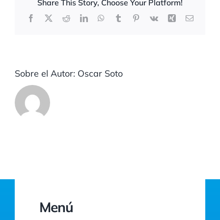
Share This Story, Choose Your Platform!
Facebook
X
Reddit
LinkedIn
WhatsApp
Tumblr
Pinterest
Vk
Xing
Correo
electrón
Sobre el Autor:
Oscar Soto
Menú