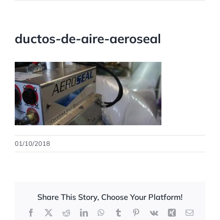
ductos-de-aire-aeroseal
01/10/2018
Share This Story, Choose Your Platform!
Facebook
X
Reddit
LinkedIn
WhatsApp
Tumblr
Pinterest
Vk
Xing
Correo
electrón