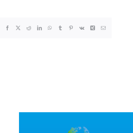
Facebook
X
Reddit
LinkedIn
WhatsApp
Tumblr
Pinterest
Vk
Xing
Correo
electrónico