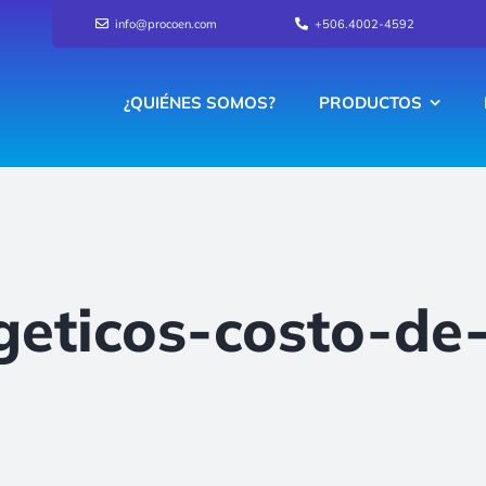
info@procoen.com
+506.4002-4592
¿QUIÉNES SOMOS?
PRODUCTOS
geticos-costo-de