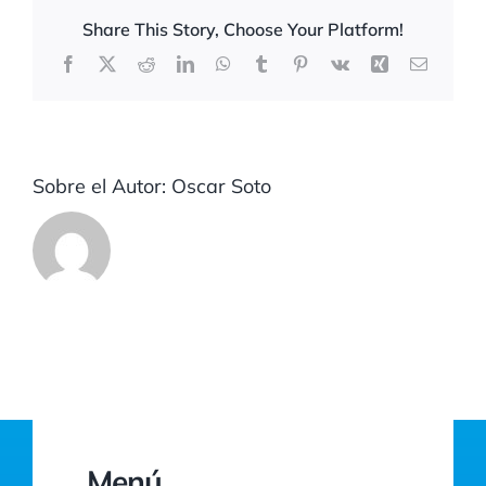
Share This Story, Choose Your Platform!
Facebook
X
Reddit
LinkedIn
WhatsApp
Tumblr
Pinterest
Vk
Xing
Correo
electrón
Sobre el Autor:
Oscar Soto
Menú