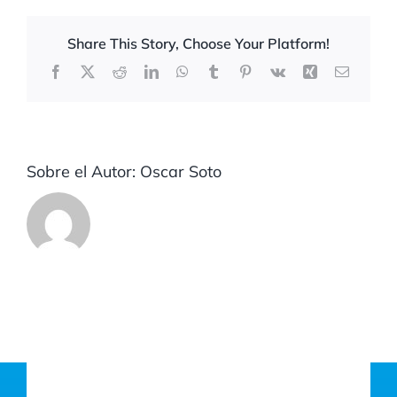
Share This Story, Choose Your Platform!
Facebook
X
Reddit
LinkedIn
WhatsApp
Tumblr
Pinterest
Vk
Xing
Correo
electrón
Sobre el Autor:
Oscar Soto