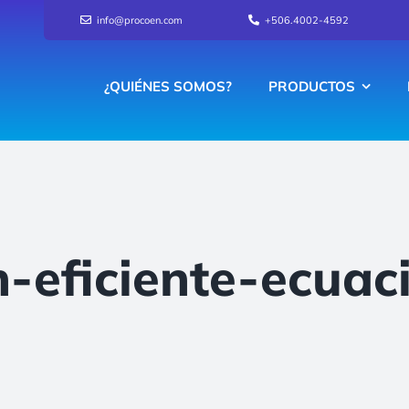
info@procoen.com
+506.4002-4592
¿QUIÉNES SOMOS?
PRODUCTOS
-eficiente-ecuac