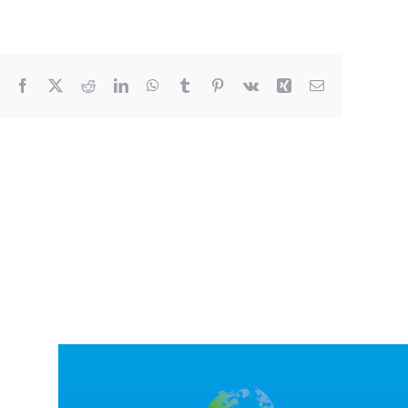
Facebook
X
Reddit
LinkedIn
WhatsApp
Tumblr
Pinterest
Vk
Xing
Correo
electrónico