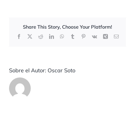
Share This Story, Choose Your Platform!
Facebook
X
Reddit
LinkedIn
WhatsApp
Tumblr
Pinterest
Vk
Xing
Correo
electrón
Sobre el Autor:
Oscar Soto