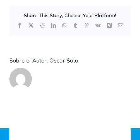
Share This Story, Choose Your Platform!
Facebook
X
Reddit
LinkedIn
WhatsApp
Tumblr
Pinterest
Vk
Xing
Correo
electrón
Sobre el Autor:
Oscar Soto