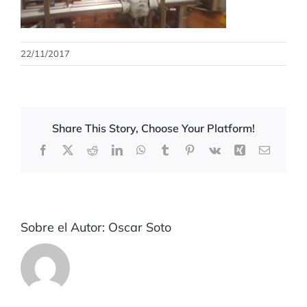
22/11/2017
Share This Story, Choose Your Platform!
Facebook
X
Reddit
LinkedIn
WhatsApp
Tumblr
Pinterest
Vk
Xing
Correo
electrón
Sobre el Autor:
Oscar Soto