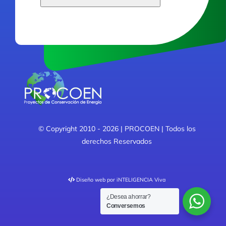
This
field
should
be
left
blank
© Copyright 2010 - 2026 | PROCOEN | Todos los
derechos Reservados
Diseño web
por iNTELIGENCIA Viva
¿Desea ahorrar?
Conversemos