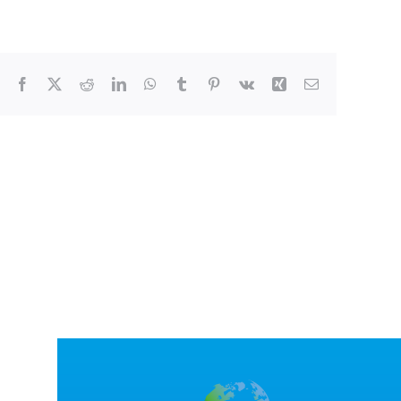
Facebook
X
Reddit
LinkedIn
WhatsApp
Tumblr
Pinterest
Vk
Xing
Correo
electrónico