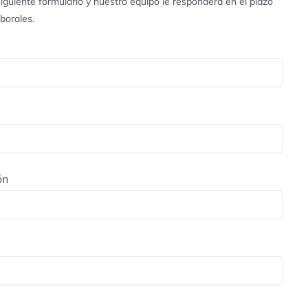
iguiente formulario y nuestro equipo le responderá en el plazo
aborales.
ón