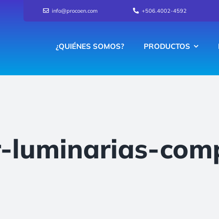
info@procoen.com
+506.4002-4592
¿QUIÉNES SOMOS?
PRODUCTOS
-luminarias-comp