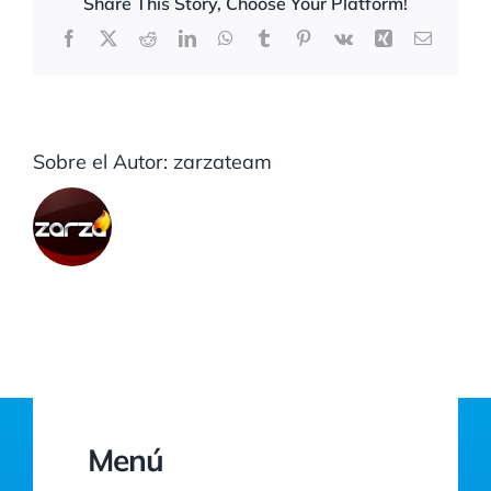
Share This Story, Choose Your Platform!
Facebook
X
Reddit
LinkedIn
WhatsApp
Tumblr
Pinterest
Vk
Xing
Correo
electrón
Sobre el Autor:
zarzateam
Menú