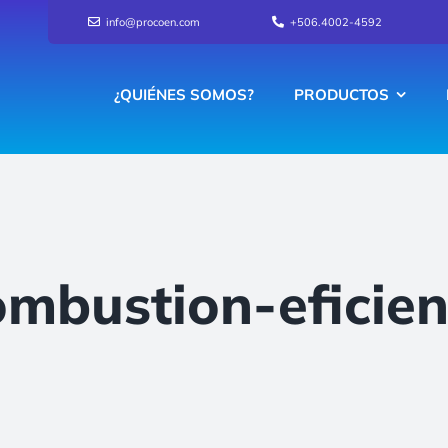
info@procoen.com
+506.4002-4592
¿QUIÉNES SOMOS?
PRODUCTOS
ombustion-eficien