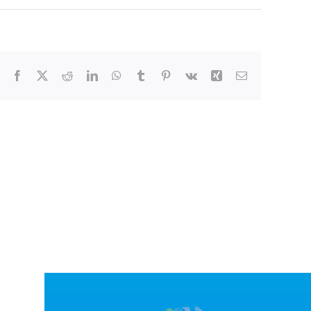
Facebook
X
Reddit
LinkedIn
WhatsApp
Tumblr
Pinterest
Vk
Xing
Correo
electrónico